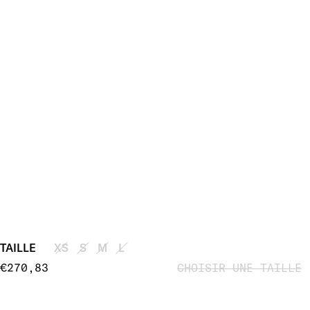
TAILLE
XS
S
M
L
€270,83