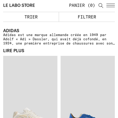
LE LABO STORE
PANIER
0
TRIER
FILTRER
ADIDAS
Adidas est une marque allemande créée en 1949 par
Adolf « Adi » Dassler, qui avait déjà cofondé, en
1924, une première entreprise de chaussures avec son
frère. Depuis ses débuts, la marque se distingue par
LIRE PLUS
son esprit novateur et son engagement envers la
performance sportive. Aujourd’hui, Adidas ne cesse de
repousser les limites de la technologie et du design
dans le domaine du sport, tout en s’attachant à
inspirer des millions d’athlètes et d’amateurs de
mode à travers le monde.