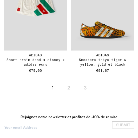
ADIDAS
ADIDAS
short brain dead x disney x
sneakers tokyo tiger w
adidas écru
yellow, gold et black
€75,00
€91,67
1
2
3
Rejoignez notre newsletter et profitez de -10% de remise
SUBMIT