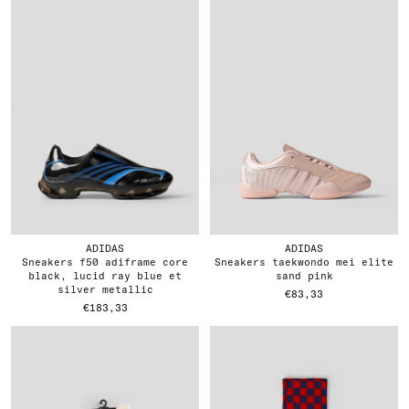
ADIDAS
ADIDAS
sneakers f50 adiframe core
sneakers taekwondo mei elite
black, lucid ray blue et
sand pink
silver metallic
€83,33
€183,33