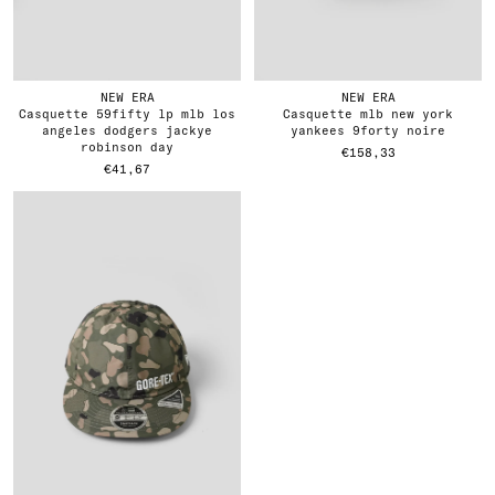
NEW ERA
NEW ERA
casquette 59fifty lp mlb los
casquette mlb new york
angeles dodgers jackye
yankees 9forty noire
robinson day
€158,33
€41,67