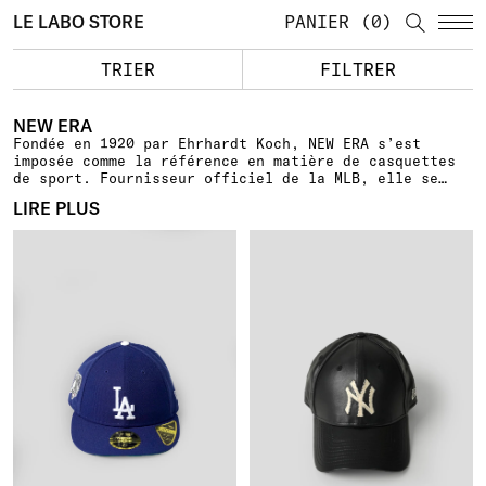
LE LABO STORE
PANIER
0
TRIER
FILTRER
NEW ERA
Fondée en 1920 par Ehrhardt Koch, NEW ERA s’est
imposée comme la référence en matière de casquettes
de sport. Fournisseur officiel de la MLB, elle se
distingue par un style unique et des designs
LIRE PLUS
novateurs, qui séduisent les athlètes et les fans du
monde entier. Son logo iconique symbolise un siècle
d’innovation et de savoir-faire, façonnant l’héritage
d’une marque à la pointe de la mode. De la 59FIFTY à
ses collaborations tendance, NEW ERA continue de
marquer l’histoire du streetwear.