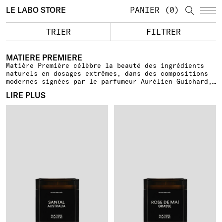
LE LABO STORE
PANIER
0
TRIER
FILTRER
MATIERE PREMIERE
Matière Première célèbre la beauté des ingrédients
naturels en dosages extrêmes, dans des compositions
modernes signées par le parfumeur Aurélien Guichard,
entre Paris et Grasse. La marque privilégie la
LIRE PLUS
qualité et l’éthique, sélectionnant des matières
premières rares et biologiques pour offrir un sillage
inoubliable et durable. Chaque parfum, vegan et sans
colorant ni phtalates, contient entre 85 % et 92 %
d'ingrédients naturels. Avec ses Extraits de Parfum
inspirés de créations iconiques, Matière Première
propose une immersion unique dans la pureté et
l’intensité des essences naturelles, créant une
expérience olfactive exceptionnelle.