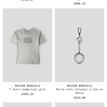
€741,67
€908,33
MAISON MARGIELA
MAISON MARGIELA
t-shirt numerical gris
porte-clés infuseur à thé en
métal
€458,33
€225,00