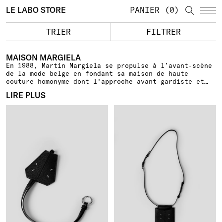
LE LABO STORE
PANIER
0
TRIER
FILTRER
MAISON MARGIELA
En 1988, Martin Margiela se propulse à l’avant-scène
de la mode belge en fondant sa maison de haute
couture homonyme
dont l'approche avant-gardiste et
déconstructiviste viendra révolutionner la mode
LIRE PLUS
contemporaine
. Le designer refuse d’accorder des
entrevues et de se montrer en public, gardant
l'anonymat. Suite au départ de Margiela en 2009,
l'équipe de création installée à Paris prend les
rênes jusqu'en 2014, année de la nomination de John
Galliano à titre de directeur artistique. Matières
recyclées, effets vieillis, drapés, coupes
asymétriques et trompe-l'œil ponctuent les sacs en
cuir, bijoux minimalistes et déclinaisons des
emblématiques baskets Replica.