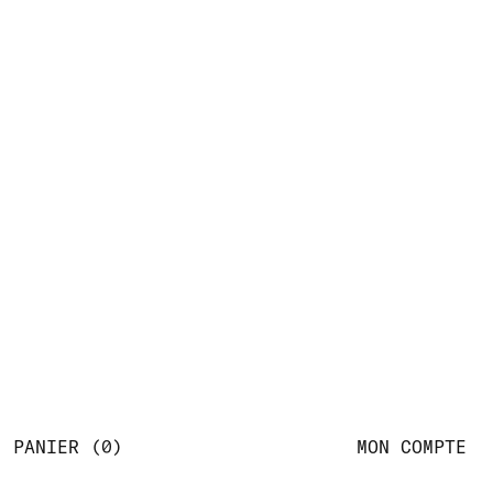
PANIER
0
MON COMPTE
A PROPOS
CONDITIONS DE VENTE
RETOURS
CONTACT
17 R