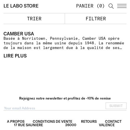
LE LABO STORE
PANIER
0
TRIER
FILTRER
CAMBER USA
Basée à Norristown, Pennsylvanie, Camber USA opère
toujours dans la même usine depuis 1948. La renommée
de la maison est largement due à la qualité de ses
vêtements, tous rigoureusement fabriqués aux USA. En
LIRE PLUS
effet, la marque est en conformité avec l’Amendement
Berry
. Cet amendement a été adopté par le Congrès en
1941 et dispose que le Ministère des Armées doit en
priorité utiliser des produits américains
exclusivement réalisés sur ses terres : du tissu à la
fabrication, tout doit provenir des États-Unis. Cette
mesure garantit ainsi une autonomie du pays en
matière de production textile ainsi qu’une certaine
traçabilité. Chez Camber USA, le coton est cultivé au
Rejoignez notre newsletter et profitez de -10% de remise
Texas, tissé dans le New Jersey puis le vêtement est
assemblé en Pennsylvanie.
SUBMIT
A PROPOS
CONDITIONS DE VENTE
RETOURS
CONTACT
17 RUE SAUNIERE
26000
VALENCE