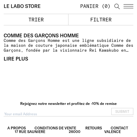
LE LABO STORE
PANIER
0
TRIER
FILTRER
COMME DES GARÇONS HOMME
Comme des Garçons Homme est une
ligne subsidiaire
de
la maison de couture japonaise emblématique Comme des
Garçons, fondée par la visionnaire Rei Kawakubo en
1969. Spécialisée dans la mode masculine, Comme des
LIRE PLUS
Garçons Homme se distingue par son approche innovante
et avant-gardiste, mêlant tradition et modernité.
Chaque collection incarne une esthétique unique,
souvent caractérisée par des coupes audacieuses, des
tissus de haute qualité et un souci du détail
incomparable.
Rejoignez notre newsletter et profitez de -10% de remise
SUBMIT
A PROPOS
CONDITIONS DE VENTE
RETOURS
CONTACT
17 RUE SAUNIERE
26000
VALENCE