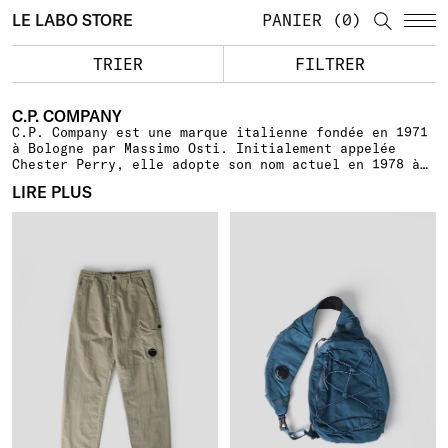
LE LABO STORE
PANIER
0
TRIER
FILTRER
C.P. COMPANY
C.P. Company est une marque italienne fondée en 1971
à Bologne par Massimo Osti. Initialement appelée
Chester Perry, elle adopte son nom actuel en 1978 à
la suite d’un litige. Reconnue pour ses innovations
LIRE PLUS
dans le garment-dyeing et pour sa veste Mille Miglia
de 1988, équipée de lunettes intégrées au capuchon et
d’une ouverture poignet pour lire l’heure, elle est
rachetée par GFT en 1984 puis par Carlo Rivetti en
1993. La marque reste une référence du style urbain
et de la sous-culture casuals britannique.