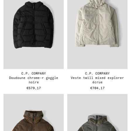
C.P. COMPANY
C.P. COMPANY
doudoune chrome-r goggle
veste twill mixed explorer
noire
écrue
€579,17
€704,17