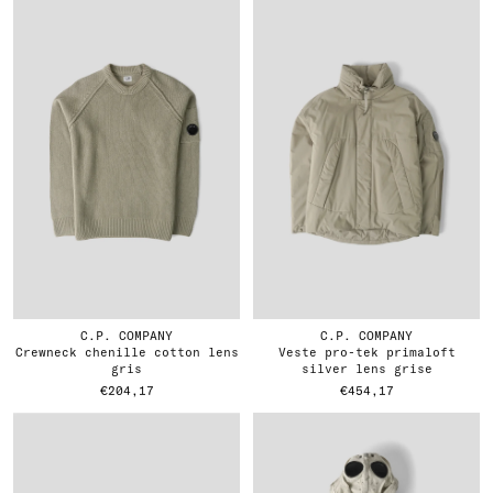
C.P. COMPANY
C.P. COMPANY
crewneck chenille cotton lens
veste pro-tek primaloft
gris
silver lens grise
€204,17
€454,17