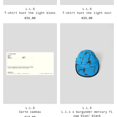
L.L.S
L.L.S
t-shirt hunt the light blanc
t-shirt hunt the light noir
€25,00
€25,00
L.L.S
L.L.S
carte cadeau
l.l.s x burgunder mercury fl
cap blue/ black