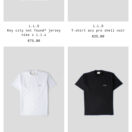
L.L.S
L.L.S
key city not found* jersey
t-shirt acs pro shell noir
nike x l.l.s
€25,00
€75,00