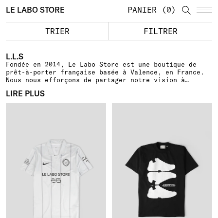
LE LABO STORE
PANIER
0
TRIER
FILTRER
L.L.S
Fondée en 2014, Le Labo Store est une boutique de
prêt-à-porter française basée à Valence, en France.
Nous nous efforçons de partager notre vision à
travers une sélection rigoureuse mélangeant, High-
LIRE PLUS
fashion, Streetwear et Outerwear.