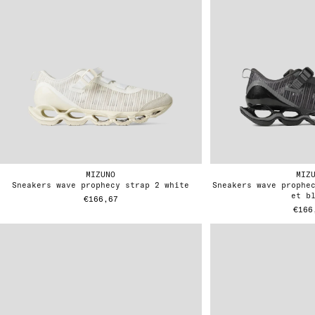
MIZUNO
MIZ
sneakers wave prophecy strap 2 white
sneakers wave prophecy strap 2 iron gate
et b
€166,67
€166