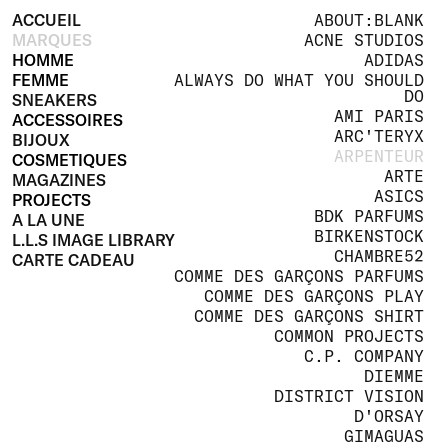
ACCUEIL
ABOUT:BLANK
MARQUES
ACNE STUDIOS
HOMME
ADIDAS
FEMME
ALWAYS DO WHAT YOU SHOULD
DO
SNEAKERS
AMI PARIS
ACCESSOIRES
ARC'TERYX
BIJOUX
ARPENTEUR
COSMETIQUES
ARTE
MAGAZINES
ASICS
PROJECTS
BDK PARFUMS
A LA UNE
BIRKENSTOCK
L.L.S IMAGE LIBRARY
CHAMBRE52
CARTE CADEAU
COMME DES GARÇONS PARFUMS
COMME DES GARÇONS PLAY
COMME DES GARÇONS SHIRT
COMMON PROJECTS
C.P. COMPANY
DIEMME
DISTRICT VISION
D'ORSAY
GIMAGUAS