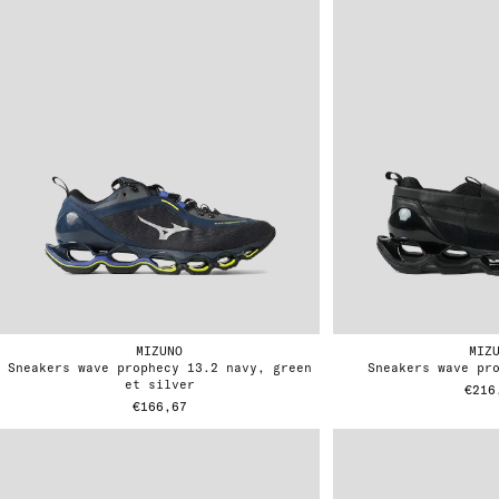
MIZUNO
MIZ
sneakers wave prophecy 13.2 navy, green
sneakers wave pr
et silver
€216
€166,67