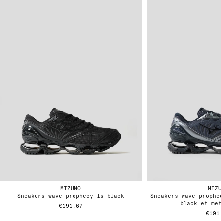
MIZUNO
MIZ
sneakers wave prophecy ls black
sneakers wave prophecy ls odyssey gray,
black et me
€191,67
€191