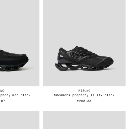
UNO
MIZUNO
ophecy moc black
sneakers prophecy ls gtx black
,67
€208,33