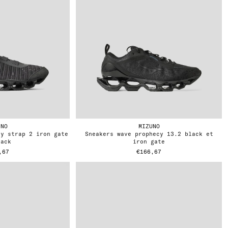
UNO
MIZUNO
sneakers wave prophecy 13.2 black et
lack
iron gate
,67
€166,67