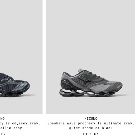
UNO
MIZUNO
sneakers wave prophecy ls ultimate gray,
tallic gray
quiet shade et black
,67
€191,67