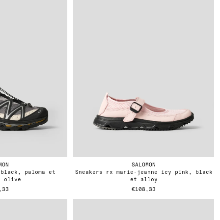
MON
SALOMON
sneakers rx marie-jeanne icy pink, black
t olive
et alloy
,33
€108,33