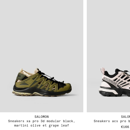
SALOMON
SALO
sneakers xa pro 3d modular black,
sneakers acs pro 
martini olive et grape leaf
€166