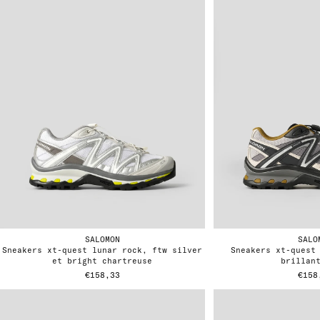
SALOMON
SALO
sneakers xt-quest lunar rock, ftw silver
sneakers xt-quest black, paloma et
et bright chartreuse
brillan
€158,33
€158