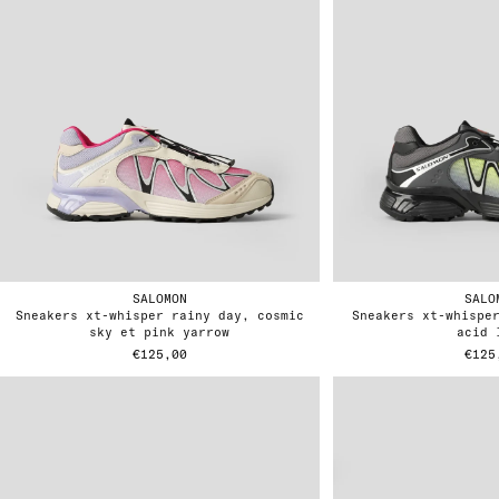
SALOMON
SALO
sneakers xt-whisper rainy day, cosmic
sneakers xt-whisper black asphalt et
sky et pink yarrow
acid 
€125,00
€125