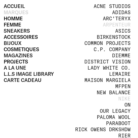
ACCUEIL
ACNE STUDIOS
MARQUES
ADIDAS
HOMME
ARC'TERYX
FEMME
ARPENTEUR
SNEAKERS
ASICS
ACCESSOIRES
BIRKENSTOCK
BIJOUX
COMMON PROJECTS
COSMETIQUES
C.P. COMPANY
MAGAZINES
DIEMME
PROJECTS
DISTRICT VISION
A LA UNE
LADY WHITE CO.
L.L.S IMAGE LIBRARY
LEMAIRE
CARTE CADEAU
MAISON MARGIELA
MFPEN
NEW BALANCE
NIKE
ON
OUR LEGACY
PALOMA WOOL
PARABOOT
RICK OWENS DRKSHDW
RIER