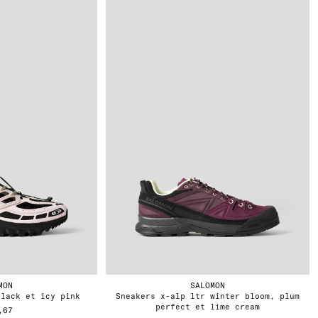
MON
SALOMON
black et icy pink
sneakers x-alp ltr winter bloom, plum
perfect et lime cream
,67