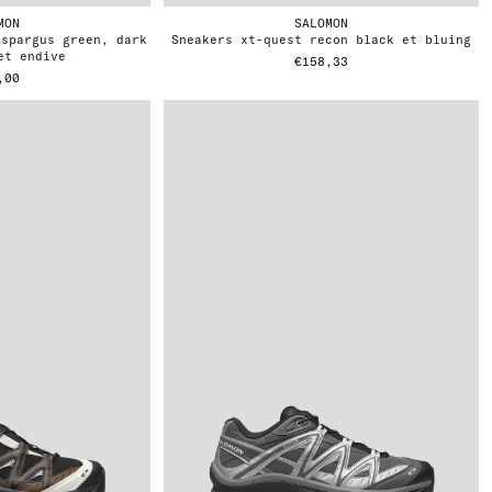
MON
SALOMON
sneakers xt-quest recon black et bluing
et endive
€158,33
,00