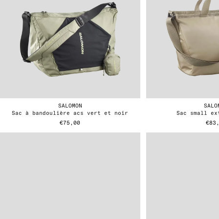
SALOMON
SALO
sac à bandoulière acs vert et noir
sac small e
€75,00
€83