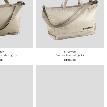
MON
SALOMON
xtended gris
sac extended gris
,33
€108,33