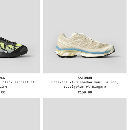
MON
SALOMON
sneakers xt-6 shadow vanilla ice,
lime
eucalyptus et niagara
,00
€150,00