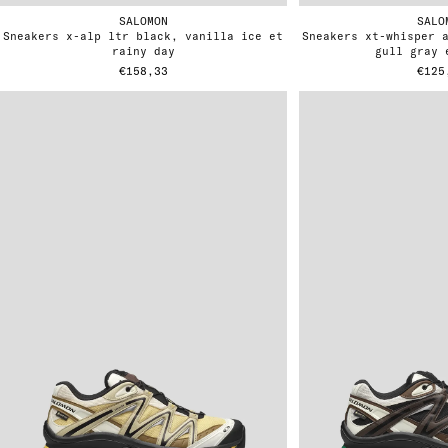
SALOMON
SALO
sneakers x-alp ltr black, vanilla ice et
sneakers xt-whisper aspargus green, dark
rainy day
gull gray 
€158,33
€125