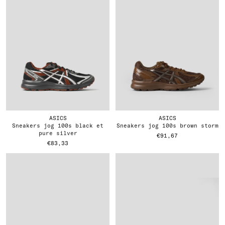
ASICS
ASICS
sneakers jog 100s black et
sneakers jog 100s brown storm
pure silver
€91,67
€83,33