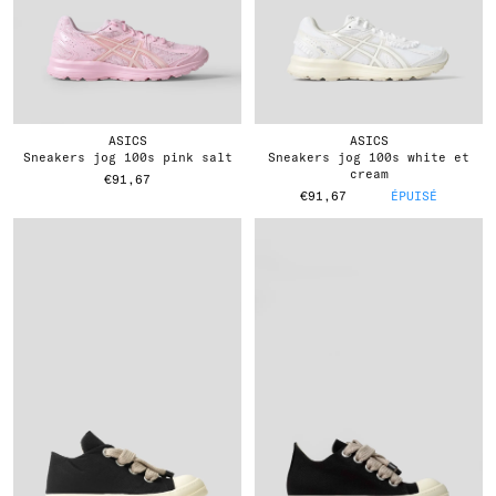
ASICS
ASICS
sneakers jog 100s pink salt
sneakers jog 100s white et
cream
€91,67
€91,67
ÉPUISÉ