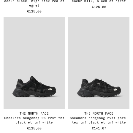
coeur black, high risk red et
coeur milk, black et egret
egret
€125,00
€125,00
THE NORTH FACE
THE NORTH FACE
sneakers hedgehog 06 rvst tnf
sneakers hedgehog rvst gore-
black et tnf white
tex tnf black et tnf white
€125,00
€141,67