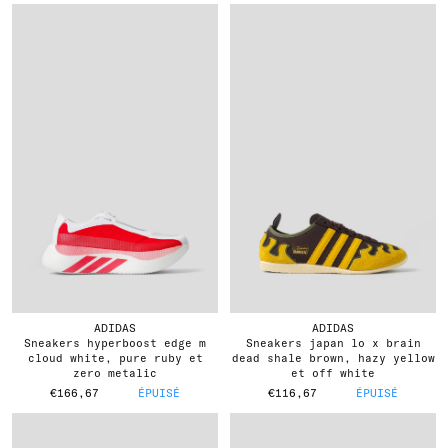
ADIDAS
ADIDAS
sneakers hyperboost edge m
sneakers japan lo x brain
cloud white, pure ruby et
dead shale brown, hazy yellow
zero metalic
et off white
€166,67
ÉPUISÉ
€116,67
ÉPUISÉ