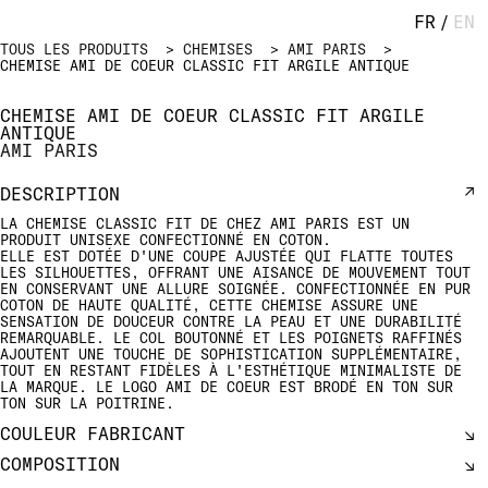
FR
/
EN
TOUS LES PRODUITS
CHEMISES
AMI PARIS
CHEMISE AMI DE COEUR CLASSIC FIT ARGILE ANTIQUE
CHEMISE AMI DE COEUR CLASSIC FIT ARGILE
ANTIQUE
AMI PARIS
DESCRIPTION
LA CHEMISE CLASSIC FIT DE CHEZ AMI PARIS EST UN
PRODUIT UNISEXE CONFECTIONNÉ EN COTON.
ELLE EST DOTÉE D'UNE COUPE AJUSTÉE QUI FLATTE TOUTES
LES SILHOUETTES, OFFRANT UNE AISANCE DE MOUVEMENT TOUT
EN CONSERVANT UNE ALLURE SOIGNÉE. CONFECTIONNÉE EN PUR
COTON DE HAUTE QUALITÉ, CETTE CHEMISE ASSURE UNE
SENSATION DE DOUCEUR CONTRE LA PEAU ET UNE DURABILITÉ
REMARQUABLE. LE COL BOUTONNÉ ET LES POIGNETS RAFFINÉS
AJOUTENT UNE TOUCHE DE SOPHISTICATION SUPPLÉMENTAIRE,
TOUT EN RESTANT FIDÈLES À L'ESTHÉTIQUE MINIMALISTE DE
LA MARQUE. LE LOGO AMI DE COEUR EST BRODÉ EN TON SUR
TON SUR LA POITRINE.
COULEUR FABRICANT
COMPOSITION