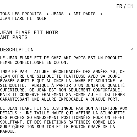
FR
/
EN
TOUS LES PRODUITS
JEANS
AMI PARIS
JEAN FLARE FIT NOIR
JEAN FLARE FIT NOIR
AMI PARIS
DESCRIPTION
LE JEAN FLARE FIT DE CHEZ AMI PARIS EST UN PRODUIT
FEMME CONFECTIONNÉ EN COTON.
INSPIRÉ PAR L'ALLURE DÉCONTRACTÉE DES ANNÉES 70, CE
JEAN OFFRE UNE SILHOUETTE FLATTEUSE AVEC SA COUPE
ÉVASÉE SUBTILE QUI ALLONGE LA JAMBE ET SOULIGNE LA
SILHOUETTE. FABRIQUÉ À PARTIR D'UN DENIM DE QUALITÉ
SUPÉRIEURE, CE JEAN EST NON SEULEMENT CONFORTABLE,
MAIS IL CONSERVE ÉGALEMENT SA FORME AU FIL DU TEMPS,
GARANTISSANT UNE ALLURE IMPECCABLE À CHAQUE PORT.
LE JEAN FLARE FIT SE DISTINGUE PAR SON ATTENTION AUX
DÉTAILS : UNE TAILLE HAUTE QUI AFFINE LA SILHOUETTE,
DES POCHES SOIGNEUSEMENT POSITIONNÉES POUR UN EFFET
SCULPTANT, ET DES FINITIONS RAFFINÉES COMME LES
SURPIQÛRES TON SUR TON ET LE BOUTON GRAVÉ DE LA
MARQUE.