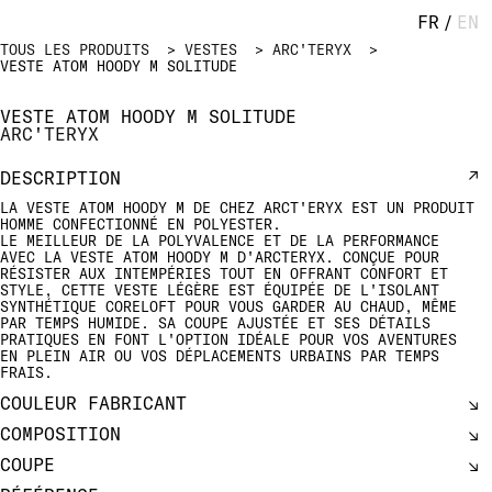
FR
/
EN
TOUS LES PRODUITS
VESTES
ARC'TERYX
VESTE ATOM HOODY M SOLITUDE
VESTE ATOM HOODY M SOLITUDE
ARC'TERYX
DESCRIPTION
LA VESTE ATOM HOODY M DE CHEZ ARCT'ERYX EST UN PRODUIT
HOMME CONFECTIONNÉ EN POLYESTER.
LE MEILLEUR DE LA POLYVALENCE ET DE LA PERFORMANCE
AVEC LA VESTE ATOM HOODY M D'ARCTERYX. CONÇUE POUR
RÉSISTER AUX INTEMPÉRIES TOUT EN OFFRANT CONFORT ET
STYLE, CETTE VESTE LÉGÈRE EST ÉQUIPÉE DE L'ISOLANT
SYNTHÉTIQUE CORELOFT POUR VOUS GARDER AU CHAUD, MÊME
PAR TEMPS HUMIDE. SA COUPE AJUSTÉE ET SES DÉTAILS
PRATIQUES EN FONT L'OPTION IDÉALE POUR VOS AVENTURES
EN PLEIN AIR OU VOS DÉPLACEMENTS URBAINS PAR TEMPS
FRAIS.
COULEUR FABRICANT
COMPOSITION
COUPE