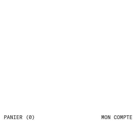
PANIER
0
MON COMPTE
A PROPOS
CONDITIONS DE VENTE
RETOURS
CONTACT
17 R