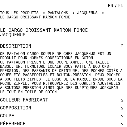
FR
/
EN
TOUS LES PRODUITS
PANTALONS
JACQUEMUS
LE CARGO CROISSANT MARRON FONCÉ
LE CARGO CROISSANT MARRON FONCÉ
JACQUEMUS
DESCRIPTION
CE PANTALON CARGO SOUPLE DE CHEZ JACQUEMUS EST UN
PRODUIT POUR HOMMES CONFECTIONNÉ EN COTON.
CE PANTALON PRÉSENTE UNE COUPE AMPLE, UNE TAILLE
BASSE, UNE FERMETURE ÉCLAIR SOUS PATTE À BOUTONS-
PRESSION, DES PASSANTS DE CEINTURE, DES POCHES CÔTÉS À
SOUFFLETS PASSEPOILÉS ET BOUTON-PRESSION, DEUX POCHES
À SOUFFLETS ZIPPÉS, LE LOGO DE LA MARQUE BRODÉ SOUS LA
POCHE ZIPPÉE, VOUS RETROUVEREZ DES OURLETS AJUSTABLES
À BOUTONS-PRESSION AINSI QUE DES SURPIQURES WORKWEAR,
LE TOUT EN TOILE DE COTON.
COULEUR FABRICANT
COMPOSITION
COUPE
RÉFÉRENCE