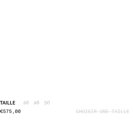
TAILLE
46
48
50
€575,00
Rejoignez notre newsletter et profitez de -10% de remise