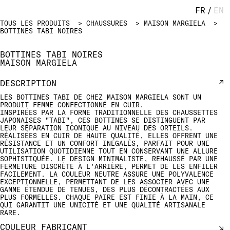
FR
/
EN
TOUS LES PRODUITS
CHAUSSURES
MAISON MARGIELA
BOTTINES TABI NOIRES
BOTTINES TABI NOIRES
MAISON MARGIELA
DESCRIPTION
LES BOTTINES TABI DE CHEZ MAISON MARGIELA SONT UN
PRODUIT FEMME CONFECTIONNÉ EN CUIR.
INSPIRÉES PAR LA FORME TRADITIONNELLE DES CHAUSSETTES
JAPONAISES "TABI", CES BOTTINES SE DISTINGUENT PAR
LEUR SÉPARATION ICONIQUE AU NIVEAU DES ORTEILS.
RÉALISÉES EN CUIR DE HAUTE QUALITÉ, ELLES OFFRENT UNE
RÉSISTANCE ET UN CONFORT INÉGALÉS, PARFAIT POUR UNE
UTILISATION QUOTIDIENNE TOUT EN CONSERVANT UNE ALLURE
SOPHISTIQUÉE. LE DESIGN MINIMALISTE, REHAUSSÉ PAR UNE
FERMETURE DISCRÈTE À L'ARRIÈRE, PERMET DE LES ENFILER
FACILEMENT. LA COULEUR NEUTRE ASSURE UNE POLYVALENCE
EXCEPTIONNELLE, PERMETTANT DE LES ASSOCIER AVEC UNE
GAMME ÉTENDUE DE TENUES, DES PLUS DÉCONTRACTÉES AUX
PLUS FORMELLES. CHAQUE PAIRE EST FINIE À LA MAIN, CE
QUI GARANTIT UNE UNICITÉ ET UNE QUALITÉ ARTISANALE
RARE.
COULEUR FABRICANT