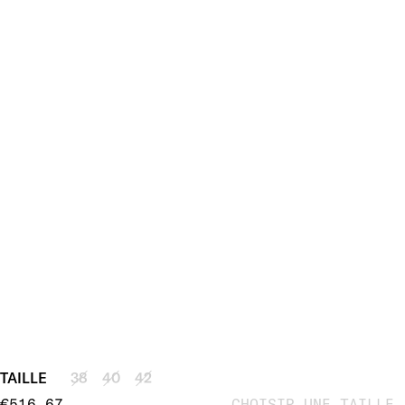
TAILLE
38
40
42
€516,67