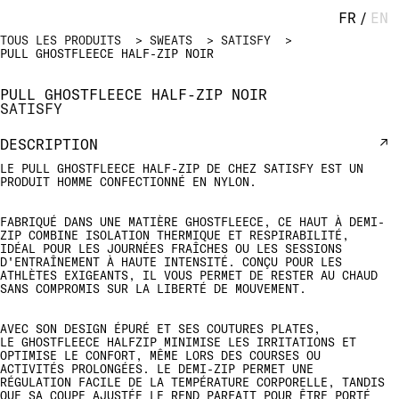
FR
/
EN
TOUS LES PRODUITS
SWEATS
SATISFY
PULL GHOSTFLEECE HALF-ZIP NOIR
PULL GHOSTFLEECE HALF-ZIP NOIR
SATISFY
DESCRIPTION
LE PULL GHOSTFLEECE HALF-ZIP DE CHEZ SATISFY EST UN
PRODUIT HOMME CONFECTIONNÉ EN NYLON.
FABRIQUÉ DANS UNE MATIÈRE GHOSTFLEECE, CE HAUT À DEMI-
ZIP COMBINE ISOLATION THERMIQUE ET RESPIRABILITÉ,
IDÉAL POUR LES JOURNÉES FRAÎCHES OU LES SESSIONS
D'ENTRAÎNEMENT À HAUTE INTENSITÉ. CONÇU POUR LES
ATHLÈTES EXIGEANTS, IL VOUS PERMET DE RESTER AU CHAUD
SANS COMPROMIS SUR LA LIBERTÉ DE MOUVEMENT.
AVEC SON DESIGN ÉPURÉ ET SES COUTURES PLATES,
LE GHOSTFLEECE HALFZIP MINIMISE LES IRRITATIONS ET
OPTIMISE LE CONFORT, MÊME LORS DES COURSES OU
ACTIVITÉS PROLONGÉES. LE DEMI-ZIP PERMET UNE
RÉGULATION FACILE DE LA TEMPÉRATURE CORPORELLE, TANDIS
QUE SA COUPE AJUSTÉE LE REND PARFAIT POUR ÊTRE PORTÉ