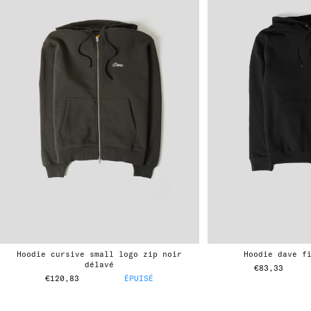
hoodie cursive small logo zip noir
hoodie dave f
délavé
€83,33
€120,83
ÉPUISÉ