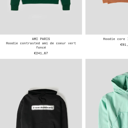
AMI PARIS
hoodie core
hoodie contrasted ami de coeur vert
€91
foncé
€241,67