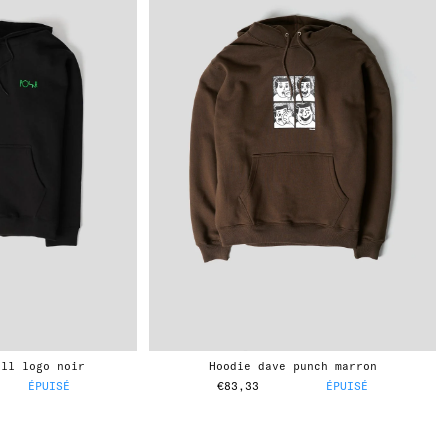
ill logo noir
hoodie dave punch marron
ÉPUISÉ
€83,33
ÉPUISÉ