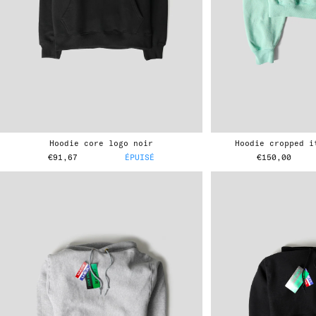
hoodie core logo noir
hoodie cropped 
€91,67
ÉPUISÉ
€150,00