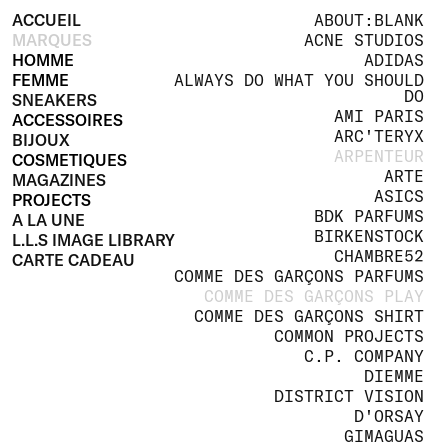
ACCUEIL
ABOUT:BLANK
MARQUES
ACNE STUDIOS
HOMME
ADIDAS
FEMME
ALWAYS DO WHAT YOU SHOULD
DO
SNEAKERS
AMI PARIS
ACCESSOIRES
ARC'TERYX
BIJOUX
ARPENTEUR
COSMETIQUES
ARTE
MAGAZINES
ASICS
PROJECTS
BDK PARFUMS
A LA UNE
BIRKENSTOCK
L.L.S IMAGE LIBRARY
CHAMBRE52
CARTE CADEAU
COMME DES GARÇONS PARFUMS
COMME DES GARÇONS PLAY
COMME DES GARÇONS SHIRT
COMMON PROJECTS
C.P. COMPANY
DIEMME
DISTRICT VISION
D'ORSAY
GIMAGUAS