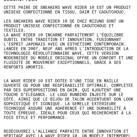
CETTE PAIRE DE SNEAKERS WAVE RIDER 10 EST UN PRODUIT
UNISEXE CONFECTIONNÉ EN TISSU, DAIM ET CAOUTCHOUC.
LES SNEAKERS WAVE RIDER 10 DE CHEZ MIZUNO SONT UN
PRODUIT UNISEXE CONFECTIONNÉ EN CAOUTCHOUC ET
TEXTILES.
LA WAVE RIDER 10 INCARNE PARFAITEMENT L’ÉQUILIBRE
SUBTIL ENTRE TRADITION ET INNOVATION, FUSIONNANT
L’ESPRIT JAPONAIS AVEC UN ESTHÉTISME CONTEMPORAIN.
LANCÉE EN 2007, NEUF ANS APRÈS L’INTRODUCTION DE LA
TECHNOLOGIE RÉVOLUTIONNAIRE WAVE, CETTE VERSION
MODERNISÉE DU MODÈLE ORIGINAL OFFRE UN CONFORT ET UNE
FLUIDITÉ DE MOUVEMENT EXCEPTIONNELS, GRÂCE À SES
RENFORTS AMORTIS.
LA WAVE RIDER 10 EST DOTÉE D’UNE TIGE EN MAILLE
OUVERTE OG POUR UNE RESPIRABILITÉ OPTIMALE, COMPLÉTÉE
PAR DES SUPERPOSITIONS EN DAIM, QUI AJOUTENT UNE
TOUCHE D'ÉLÉGANCE. LE LOGO RUNBIRD INJECTÉ SUR LE
CÔTÉ, AINSI QUE LE BIJOU DE TALON ACCENTUENT SON LOOK
SOPHISTIQUÉ ET ICONIQUE. LA SEMELLE EXTÉRIEURE
TECHNIQUE ASSURE UNE ADHÉRENCE ET UNE DURABILITÉ À
TOUTE ÉPREUVE, IDÉALE POUR CEUX QUI RECHERCHENT À LA
FOIS STYLE ET PERFORMANCE.
REDÉCOUVREZ L'ALLIANCE PARFAITE ENTRE INNOVATION ET
HÉRITAGE AVEC LA WAVE RIDER 10, UN MODÈLE INTEMPOREL