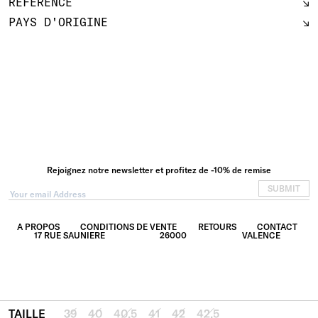
RÉFÉRENCE
PAYS D'ORIGINE
Rejoignez notre newsletter et profitez de -10% de remise
SUBMIT
A PROPOS
CONDITIONS DE VENTE
RETOURS
CONTACT
17 RUE SAUNIERE
26000
VALENCE
TAILLE
39
40
40.5
41
42
42.5