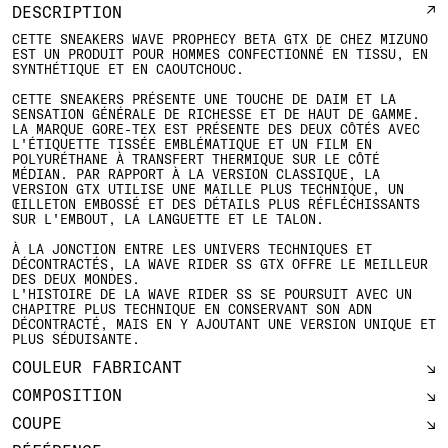
DESCRIPTION
CETTE SNEAKERS WAVE PROPHECY BETA GTX DE CHEZ MIZUNO
EST UN PRODUIT POUR HOMMES CONFECTIONNÉ EN TISSU, EN
SYNTHÉTIQUE ET EN CAOUTCHOUC.
CETTE SNEAKERS PRÉSENTE UNE TOUCHE DE DAIM ET LA
SENSATION GÉNÉRALE DE RICHESSE ET DE HAUT DE GAMME.
LA MARQUE GORE-TEX EST PRÉSENTE DES DEUX CÔTÉS AVEC
L'ÉTIQUETTE TISSÉE EMBLÉMATIQUE ET UN FILM EN
POLYURÉTHANE À TRANSFERT THERMIQUE SUR LE CÔTÉ
MÉDIAN. PAR RAPPORT À LA VERSION CLASSIQUE, LA
VERSION GTX UTILISE UNE MAILLE PLUS TECHNIQUE, UN
ŒILLETON EMBOSSÉ ET DES DÉTAILS PLUS RÉFLÉCHISSANTS
SUR L'EMBOUT, LA LANGUETTE ET LE TALON.
À LA JONCTION ENTRE LES UNIVERS TECHNIQUES ET
DÉCONTRACTÉS, LA WAVE RIDER SS GTX OFFRE LE MEILLEUR D
ES DEUX MONDES.
L'HISTOIRE DE LA WAVE RIDER SS SE POURSUIT AVEC UN C
HAPITRE PLUS TECHNIQUE EN CONSERVANT SON ADN D
ÉCONTRACTÉ, MAIS EN Y AJOUTANT UNE VERSION UNIQUE ET P
LUS SÉDUISANTE.
COULEUR FABRICANT
COMPOSITION
COUPE