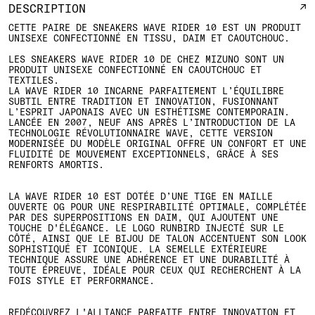
DESCRIPTION
CETTE PAIRE DE SNEAKERS WAVE RIDER 10 EST UN PRODUIT
UNISEXE CONFECTIONNÉ EN TISSU, DAIM ET CAOUTCHOUC.
LES SNEAKERS WAVE RIDER 10 DE CHEZ MIZUNO SONT UN
PRODUIT UNISEXE CONFECTIONNÉ EN CAOUTCHOUC ET
TEXTILES.
LA WAVE RIDER 10 INCARNE PARFAITEMENT L’ÉQUILIBRE
SUBTIL ENTRE TRADITION ET INNOVATION, FUSIONNANT
L’ESPRIT JAPONAIS AVEC UN ESTHÉTISME CONTEMPORAIN.
LANCÉE EN 2007, NEUF ANS APRÈS L’INTRODUCTION DE LA
TECHNOLOGIE RÉVOLUTIONNAIRE WAVE, CETTE VERSION
MODERNISÉE DU MODÈLE ORIGINAL OFFRE UN CONFORT ET UNE
FLUIDITÉ DE MOUVEMENT EXCEPTIONNELS, GRÂCE À SES
RENFORTS AMORTIS.
LA WAVE RIDER 10 EST DOTÉE D’UNE TIGE EN MAILLE
OUVERTE OG POUR UNE RESPIRABILITÉ OPTIMALE, COMPLÉTÉE
PAR DES SUPERPOSITIONS EN DAIM, QUI AJOUTENT UNE
TOUCHE D'ÉLÉGANCE. LE LOGO RUNBIRD INJECTÉ SUR LE
CÔTÉ, AINSI QUE LE BIJOU DE TALON ACCENTUENT SON LOOK
SOPHISTIQUÉ ET ICONIQUE. LA SEMELLE EXTÉRIEURE
TECHNIQUE ASSURE UNE ADHÉRENCE ET UNE DURABILITÉ À
TOUTE ÉPREUVE, IDÉALE POUR CEUX QUI RECHERCHENT À LA
FOIS STYLE ET PERFORMANCE.
REDÉCOUVREZ L'ALLIANCE PARFAITE ENTRE INNOVATION ET