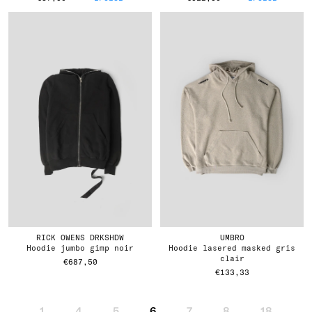
RICK OWENS DRKSHDW
UMBRO
hoodie jumbo gimp noir
hoodie lasered masked gris
clair
€687,50
€133,33
1
4
5
6
7
8
18