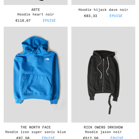
ARTE
hoodie hijack dave noir
hoodie heart noir
€83,33
ÉPUISÉ
€116,67
ÉPUISÉ
THE NORTH FACE
RICK OWENS DRKSHDW
hoodie icon super sonic blue
hoodie jason noir
€87,50
ÉPUISÉ
€512,50
ÉPUISÉ